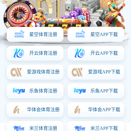
注册信息：如手机号、昵称、头像等基础资料
设备信息：操作系统、浏览器、分辨率、唯一标识等
行为记录：包括访问路径、停留时间、偏好设置等
位置信息：在获得授权后采集
三、信息使用目的
收集到的信息将用于：
为您提供定制化内容与互动体验
保障账号和数据安全
进行数据分析与服务优化
在授权基础上提供通知推送服务
四、第三方共享与信息披露
我们承诺不会随意出售用户信息，仅在以下情况下共享：
经您明确授权的合作服务