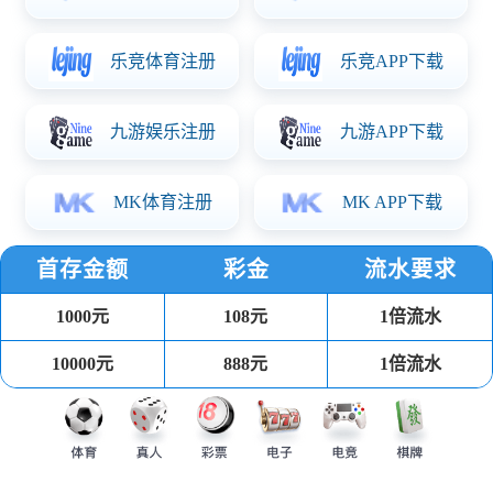
与第三方技术支持商（如推送、云服务）合作时
法律法规要求或监管部门依法调取
五、信息保护措施
平台采用多重防护机制确保爱游戏app官网服务中您的数据安
全，包括但不限于：
HTTPS 加密传输
权限分级与访问控制
系统审计与异常行为识别
六、用户权利
您拥有以下数据权利：
访问、更正、删除个人信息
申请注销账户或停止使用服务
关闭授权功能如位置服务或通知