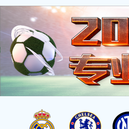
一、协议的接受
在您访问或使用本平台（以下简称
一旦您注册、登录、访问或使用
二、账户注册与使用
1. 用户在注册时应提供真实、