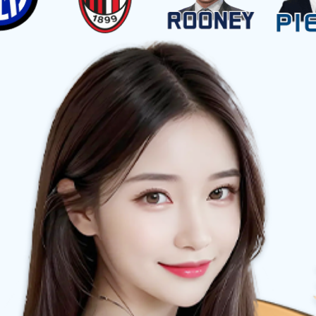
户，不得冒用他人身份注册或使用账户。
操作承担全部法律责任，包括但不限于信息发布、数据浏览、评论等。
网相关的数据服务、赛事预告、资讯分发、用户互动等功能，具体服务
行为：
安全
权、名誉权、知识产权等
或广告行为
虫、数据镜像等行为