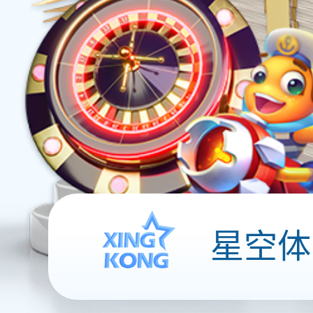
本协议适用中华人民共和国法律
十、联系方式
如您对本协议内容有疑问或建议
Email：support@adaircountywa
v6.3.0