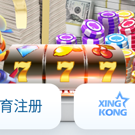
。如有争议，双方应协商解决，协商不成的，应提交至平台所在地人
，可通过邮箱与我们联系：
terdistrict.com
历史版本更新 · 滑动查看详情
向右滑动，快速浏览爱游戏app官网 App各版本内容变更
v6.2.0