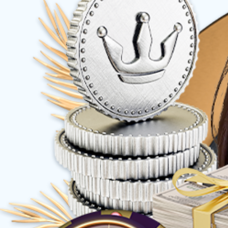
本平台上的所有内容（包括但不
护。未经授权，用户不得以任何
六、服务中止与终止
在以下任一情况下，平台有权中
用户违反本协议内容或法律法
用户提供虚假信息或存在安全
基于爱游戏app官网平台运营
七、免责声明
本平台所提供的数据及内容仅为
八、协议修改
本平台保留随时修改本协议条款
九、法律适用与争议解决