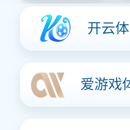
发布于 2025年10月
多终端数据同步机制上线，收藏和偏好设置自动
保存。
赛事推荐系统引入行为学习逻辑，提升个性化体
验。
新增教学视频专栏，覆盖常见赛事操作指引。
优化后台安全策略，提升账户行为识别准确度。
爱游戏app官网
爱游戏app官网-ayx爱游戏官方在线登
录 ✅eson推荐🌈「2026好运滚滚」
【官方授权】✅ 成立于2006年7月，