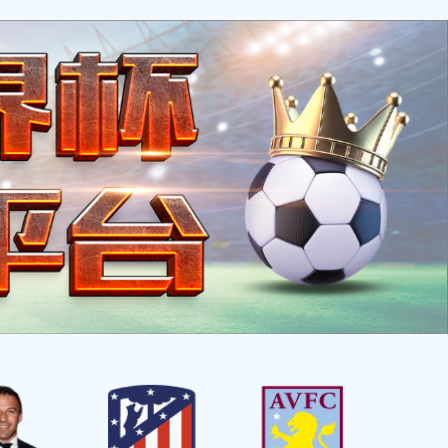
App
公司
体育
注册入口
简介
新闻
协议》（以下简称“本协议”）。